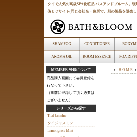
タイで人気の高級SPA化粧品 バスアンドブルーム
偽ＥＣサイト(同じ会社名・住所で、別の製品を販売し
SHAMPOO
CONDITIONER
BODYMI
AROMA OIL
ROOM ESSENCE
POA DIFF
MEMBER 登録について
H O M E
商品購入画面にて会員登録を
行なって下さい。
（事前に登録して頂く必要は
ございません）
シリーズから探す
Thai Jasmine
タイジャスミン
Lemongrass Mint