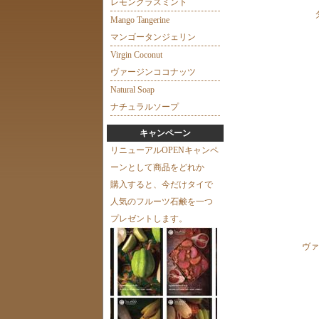
レモングラスミント
Mango Tangerine
マンゴータンジェリン
Virgin Coconut
ヴァージンココナッツ
Natural Soap
ナチュラルソープ
キャンペーン
リニューアルOPENキャンペ
ーンとして商品をどれか
購入すると、今だけタイで
人気のフルーツ石鹸を一つ
プレゼントします。
ヴァ