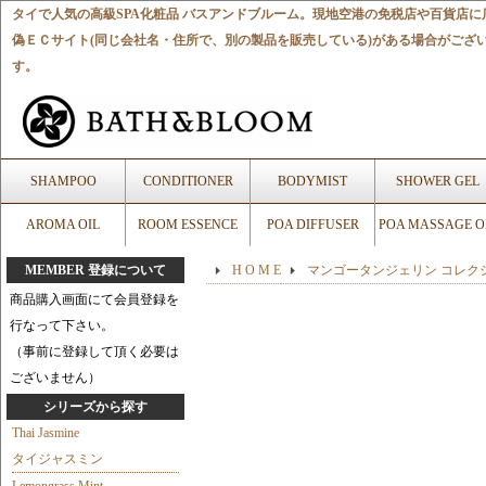
タイで人気の高級SPA化粧品 バスアンドブルーム。現地空港の免税店や百貨店
偽ＥＣサイト(同じ会社名・住所で、別の製品を販売している)がある場合がござい
す。
SHAMPOO
CONDITIONER
BODYMIST
SHOWER GEL
AROMA OIL
ROOM ESSENCE
POA DIFFUSER
POA MASSAGE O
MEMBER 登録について
H O M E
マンゴータンジェリン コレク
商品購入画面にて会員登録を
行なって下さい。
（事前に登録して頂く必要は
ございません）
シリーズから探す
Thai Jasmine
タイジャスミン